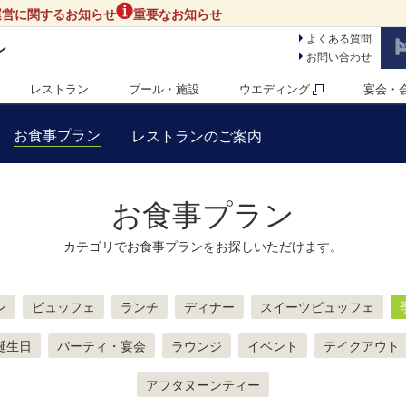
運営に関するお知らせ
重要なお知らせ
よくある質問
ン
お問い合わせ
レストラン
プール・施設
ウエディング
宴会・
お食事プラン
レストランのご案内
お食事プラン
カテゴリでお食事プランをお探しいただけます。
ン
ビュッフェ
ランチ
ディナー
スイーツビュッフェ
誕生日
パーティ・宴会
ラウンジ
イベント
テイクアウト
アフタヌーンティー