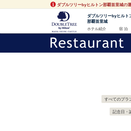
ダブルツリーbyヒルトン那覇首里城の
ダブルツリーbyヒルト
那覇首里城
ホテル紹介
宿 泊
すべてのプラ
記念日・