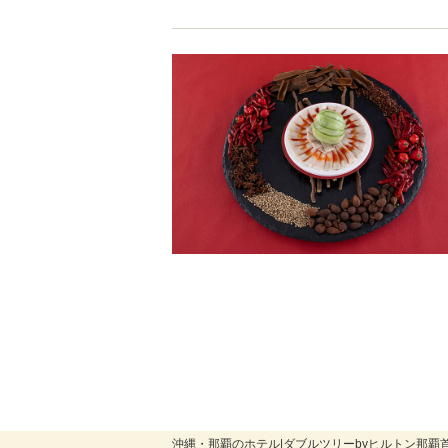
沖縄・那覇のホテル|ダブルツリーbyヒルトン那覇