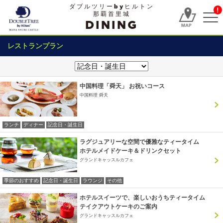
ダブルツリーbyヒルトン
!
那覇首里城
DINING
レストランプラン
中国料理「舜天」 お祝いコース
中国料理 舜天
ランチ
ディナー
記念日・誕生日
ラグジュアリーな空間で優雅なティータイム
ホテルメイドケーキ＆ドリンクセット
グランドキャッスルカフェ
季節のおすすめ
記念日・誕生日
ラウンジ
その他
ホテルスイーツで、楽しいおうちティータイム
テイクアウトケーキのご案内
グランドキャッスルカフェ