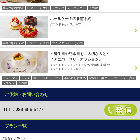
季節のおすすめ
記念日・誕生日
ラウンジ
テイクアウト
その他
ホールケーキの事前予約
グランドキャッスルカフェ
季節のおすすめ
記念日・誕生日
テイクアウト
その他
～誕生日や記念日を、大切な人と～
『アニバーサリーオプション』
グランドキャッスルダイニング
中国料理 舜天
グランドキャッスルカフェ
ビュッフェ
ランチ
スイーツビュッフェ
季節のおすすめ
記念日・誕生日
パーティ・宴会
ラウンジ
その他
ご予約・お問い合わせ
TEL：098-886-5477
プラン一覧
宿泊プラン