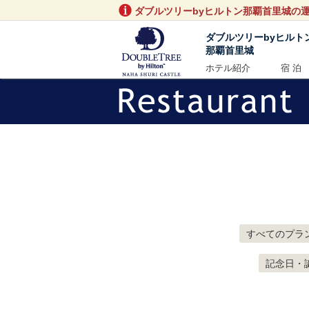
ダブルツリーbyヒルトン那覇首里城の
ダブルツリーbyヒルト
那覇首里城
ホテル紹介
宿 泊
すべてのプラ
記念日・