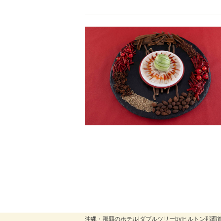
沖縄・那覇のホテル|ダブルツリーbyヒルトン那覇