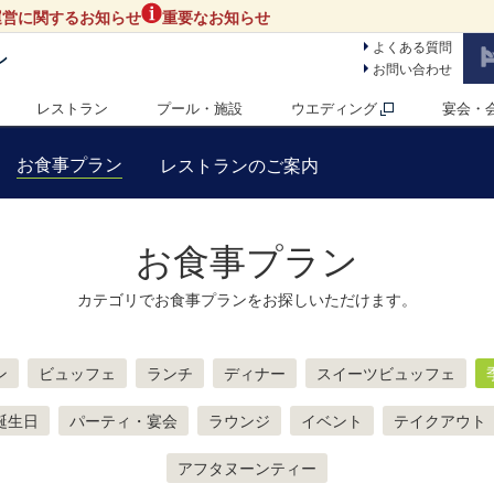
運営に関するお知らせ
重要なお知らせ
よくある質問
ン
お問い合わせ
レストラン
プール・施設
ウエディング
宴会・
お食事プラン
レストランのご案内
お食事プラン
カテゴリでお食事プランをお探しいただけます。
ン
ビュッフェ
ランチ
ディナー
スイーツビュッフェ
誕生日
パーティ・宴会
ラウンジ
イベント
テイクアウト
アフタヌーンティー