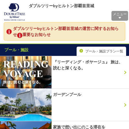
ダブルツリーbyヒルトン那覇首里城
メニュー
ダブルツリーbyヒルトン那覇首里城の運営に関するお知ら
せ
重要なお知らせ
プール・施設
プール・施設プラン一覧
『リーディング・ボヤージュ』 旅は、
読むと深くなる。
ガーデンプール
家族で想い出にのこる滞在を