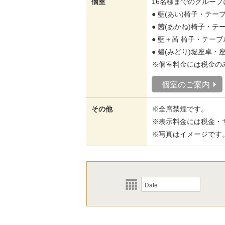
個室
16名様までのグルー
● 藍(あい)椅子・テーブ
● 茜(あかね)椅子・テ
● 藍＋茜 椅子・テーブル
● 碧(みどり)堀座卓・座
※個室料金には税金の
個室のご案内
その他
※全席禁煙です。
※表示料金には税金・
※写真はイメージです