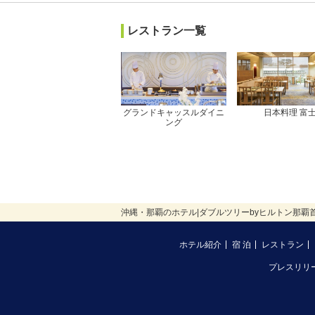
レストラン一覧
グランドキャッスルダイニ
日本料理 富
ング
沖縄・那覇のホテル|ダブルツリーbyヒルトン那覇
ホテル紹介
宿 泊
レストラン
プレスリリ