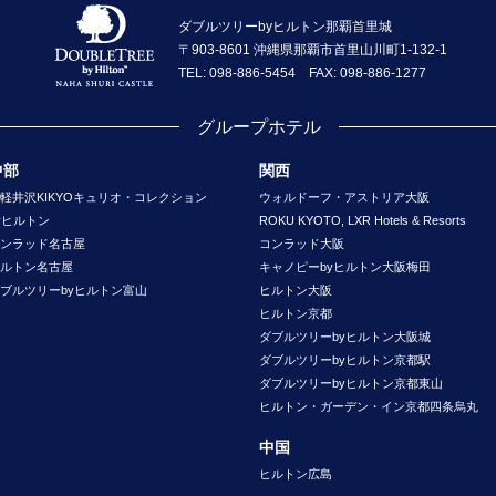
ダブルツリーbyヒルトン那覇首里城
〒903-8601 沖縄県那覇市首里山川町1-132-1
TEL: 098-886-5454 FAX: 098-886-1277
グループホテル
中部
関西
軽井沢KIKYOキュリオ・コレクション
ウォルドーフ・アストリア大阪
yヒルトン
ROKU KYOTO, LXR Hotels & Resorts
ンラッド名古屋
コンラッド大阪
ルトン名古屋
キャノピーbyヒルトン大阪梅田
ブルツリーbyヒルトン富山
ヒルトン大阪
ヒルトン京都
ダブルツリーbyヒルトン大阪城
ダブルツリーbyヒルトン京都駅
ダブルツリーbyヒルトン京都東山
ヒルトン・ガーデン・イン京都四条烏丸
中国
ヒルトン広島