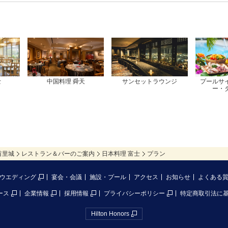
士
中国料理 舜天
サンセットラウンジ
プールサ
ー・
首里城
レストラン＆バーのご案内
日本料理 富士
プラン
ウエディング
宴会・会議
施設・プール
アクセス
お知らせ
よくある
ース
企業情報
採用情報
プライバシーポリシー
特定商取引法に
Hilton Honors