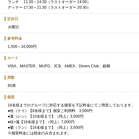
ランチ 11:30～14:30（ラストオーダー 14:00）
ディナー 17:30～21:30（ラストオーダー 20:30）
定休日
火曜日
参考料金
1,500～16,000円
カード
VISA、MASTER、MUFG、JCB、AMEX、Diners Club、銀聯
席数
85席
個室
18名様までのグループに対応する個室を下記料金にてご用意しております。
●桂（ケイ）【8名様まで】個室ご利用料 3,500円
●蓮（レン）【10名様まで】（同上）3,500円
●桂+蓮【18名様まで】（同上）7,000円
●蘭（ラン）【16名様まで】（同上）3,500円
※個室料金には税金のみ含まれます。