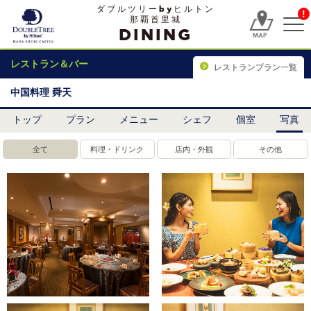
ダブルツリーbyヒルトン
!
那覇首里城
DINING
レストラン＆バー
レストランプラン一覧
中国料理 舜天
トップ
プラン
メニュー
シェフ
個室
写真
全て
料理・ドリンク
店内・外観
その他