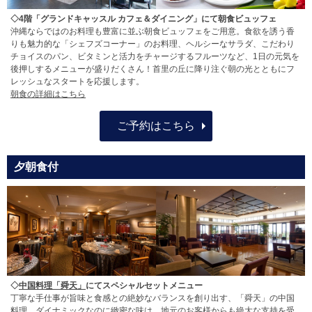
◇4階「グランドキャッスル カフェ＆ダイニング」にて朝食ビュッフェ
沖縄ならではのお料理も豊富に並ぶ朝食ビュッフェをご用意。食欲を誘う香
りも魅力的な「シェフズコーナー」のお料理、ヘルシーなサラダ、こだわり
チョイスのパン、ビタミンと活力をチャージするフルーツなど、1日の元気を
後押しするメニューが盛りだくさん！首里の丘に降り注ぐ朝の光とともにフ
レッシュなスタートを応援します。
朝食の詳細はこちら
ご予約はこちら
夕朝食付
◇
中国料理「舜天」
にてスペシャルセットメニュー
丁寧な手仕事が旨味と食感との絶妙なバランスを創り出す、「舜天」の中国
料理。ダイナミックなのに緻密な味は、地元のお客様からも絶大な支持を受