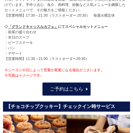
けています。手作り点心、魚介、肉料理、炒飯など人気メニューを網羅した
セットメニューで、その魅力をご堪能ください。
【営業時間】17:30～21:30（ラストオーダー 20:30） 毎週火曜定休
◇
「グランドキャッスルカフェ」
にてスペシャルセットメニュー
・前菜の盛り合わせ
・本日のスープ
・ビーフステーキ
・パン
・デザート
【営業時間】11:30～21:00（ラストオーダー20:30）
※シーズンや日によって営業が変更になる場合がございます。
※写真はイメージです。
ご予約はこちら
【チョコチップクッキー】チェックイン時サービス